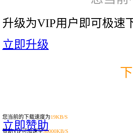
升级为VIP用户即可极速
立即升级
下
您当前的下载速度为
19
KB/S
立即赞助
赞助VIP可加速至
50000KB/S