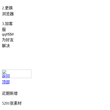
2.更换
浏览器
3.加客
服
qq#$$#
为好友
解决
返回
顶部
近期新增
5201张素材