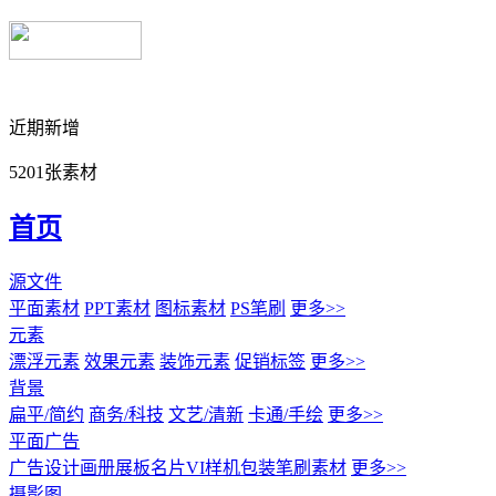
近期新增
5201张素材
首页
源文件
平面素材
PPT素材
图标素材
PS笔刷
更多>>
元素
漂浮元素
效果元素
装饰元素
促销标签
更多>>
背景
扁平/简约
商务/科技
文艺/清新
卡通/手绘
更多>>
平面广告
广告设计
画册展板名片
VI样机包装
笔刷素材
更多>>
摄影图