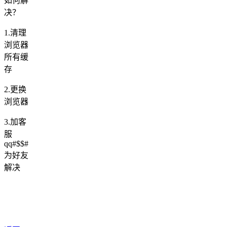
如何解
决？
1.清理
浏览器
所有缓
存
2.更换
浏览器
3.加客
服
qq#$$#
为好友
解决