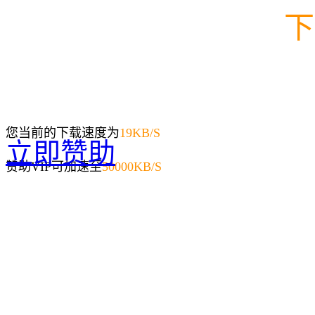
下
您当前的下载速度为
19
KB/S
立即赞助
赞助VIP可加速至
50000KB/S