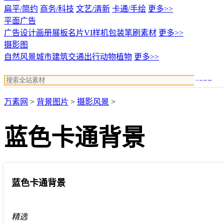
扁平/简约
商务/科技
文艺/清新
卡通/手绘
更多>>
平面广告
广告设计
画册展板名片
VI样机包装
笔刷素材
更多>>
摄影图
自然风景
城市建筑
交通出行
动物植物
更多>>
搜索
万素网
>
背景图片
>
摄影风景
>
蓝色卡通背景
蓝色卡通背景
精选