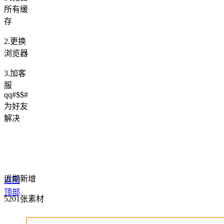
所有缓
存
2.更换
浏览器
3.加客
服
qq#$$#
为好友
解决
近期新增
返回
顶部
5201张素材