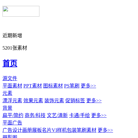
近期新增
5201张素材
首页
源文件
平面素材
PPT素材
图标素材
PS笔刷
更多>>
元素
漂浮元素
效果元素
装饰元素
促销标签
更多>>
背景
扁平/简约
商务/科技
文艺/清新
卡通/手绘
更多>>
平面广告
广告设计
画册展板名片
VI样机包装
笔刷素材
更多>>
摄影图