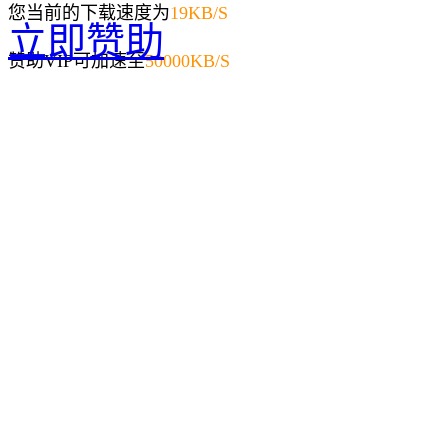
您当前的下载速度为
19
KB/S
立即赞助
赞助VIP可加速至
50000KB/S