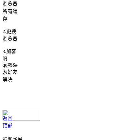
浏览器
所有缓
存
2.更换
浏览器
3.加客
服
qq#$$#
为好友
解决
返回
顶部
近期新增