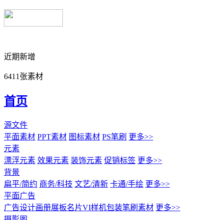
近期新增
6411张素材
首页
源文件
平面素材
PPT素材
图标素材
PS笔刷
更多>>
元素
漂浮元素
效果元素
装饰元素
促销标签
更多>>
背景
扁平/简约
商务/科技
文艺/清新
卡通/手绘
更多>>
平面广告
广告设计
画册展板名片
VI样机包装
笔刷素材
更多>>
摄影图