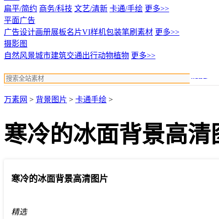
扁平/简约
商务/科技
文艺/清新
卡通/手绘
更多>>
平面广告
广告设计
画册展板名片
VI样机包装
笔刷素材
更多>>
摄影图
自然风景
城市建筑
交通出行
动物植物
更多>>
搜索
万素网
>
背景图片
>
卡通手绘
>
寒冷的冰面背景高清
寒冷的冰面背景高清图片
精选