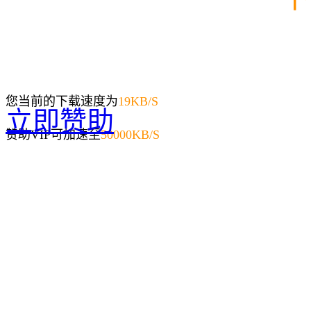
您当前的下载速度为
19
KB/S
立即赞助
赞助VIP可加速至
50000KB/S