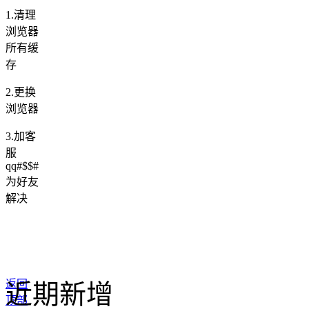
1.清理
浏览器
所有缓
存
2.更换
浏览器
3.加客
服
qq#$$#
为好友
解决
返回
近期新增
顶部