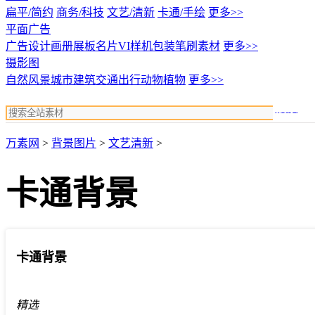
扁平/简约
商务/科技
文艺/清新
卡通/手绘
更多>>
平面广告
广告设计
画册展板名片
VI样机包装
笔刷素材
更多>>
摄影图
自然风景
城市建筑
交通出行
动物植物
更多>>
搜索
万素网
>
背景图片
>
文艺清新
>
卡通背景
卡通背景
精选