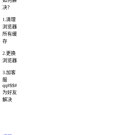
如何解
决？
1.清理
浏览器
所有缓
存
2.更换
浏览器
3.加客
服
qq#$$#
为好友
解决