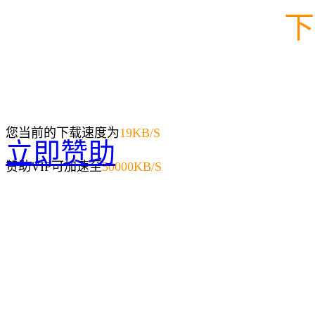
下
您当前的下载速度为
19
KB/S
立即赞助
赞助VIP可加速至
50000KB/S