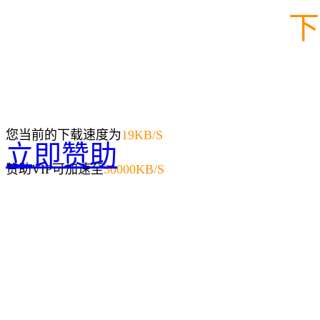
下
您当前的下载速度为
19
KB/S
立即赞助
赞助VIP可加速至
50000KB/S