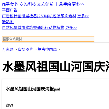
扁平/简约
商务/科技
文艺/清新
卡通/手绘
更多>>
平面广告
广告设计
画册展板名片
VI样机包装
笔刷素材
更多>>
摄影图
自然风景
城市建筑
交通出行
动物植物
更多>>
搜索
万素网
>
背景图片
>
复古中国风
>
水墨风祖国山河国庆海
水墨风祖国山河国庆海报psd
精选