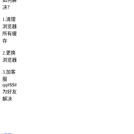
如何解
决？
1.清理
浏览器
所有缓
存
2.更换
浏览器
3.加客
服
qq#$$#
为好友
解决