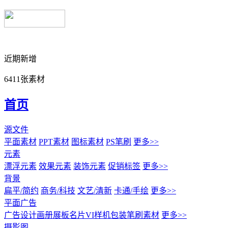
近期新增
6411张素材
首页
源文件
平面素材
PPT素材
图标素材
PS笔刷
更多>>
元素
漂浮元素
效果元素
装饰元素
促销标签
更多>>
背景
扁平/简约
商务/科技
文艺/清新
卡通/手绘
更多>>
平面广告
广告设计
画册展板名片
VI样机包装
笔刷素材
更多>>
摄影图