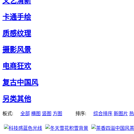
文艺清新
卡通手绘
质感纹理
摄影风景
电商狂欢
复古中国风
另类其他
板式:
全部
横图
竖图
方图
排序:
综合排序
新图片
热