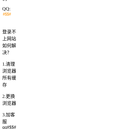
QQ:
登录不
上网站
如何解
决？
1.清理
浏览器
所有缓
存
2.更换
浏览器
3.加客
服
qq#$$#