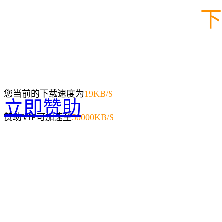
下
您当前的下载速度为
19
KB/S
立即赞助
赞助VIP可加速至
50000KB/S