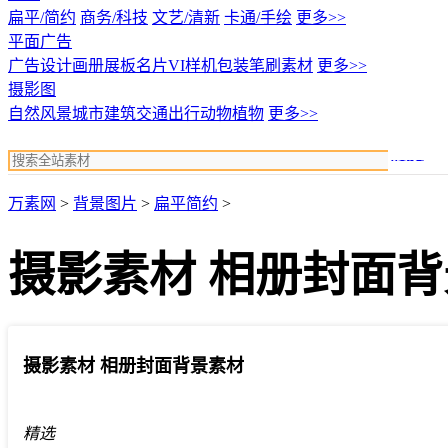
扁平/简约
商务/科技
文艺/清新
卡通/手绘
更多>>
平面广告
广告设计
画册展板名片
VI样机包装
笔刷素材
更多>>
摄影图
自然风景
城市建筑
交通出行
动物植物
更多>>
搜索
万素网
>
背景图片
>
扁平简约
>
摄影素材 相册封面
摄影素材 相册封面背景素材
精选