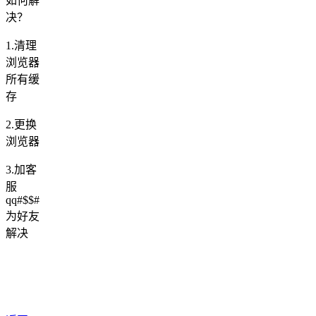
如何解
决？
1.清理
浏览器
所有缓
存
2.更换
浏览器
3.加客
服
qq#$$#
为好友
解决