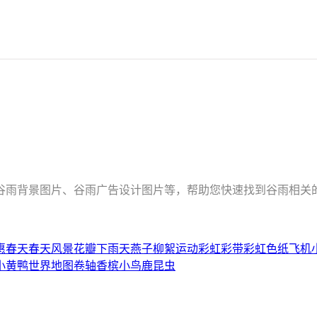
、谷雨背景图片、谷雨广告设计图片等，帮助您快速找到谷雨相关
惠春天
春天风景
花瓣
下雨天
燕子
柳絮
运动
彩虹
彩带
彩虹色
纸飞机
小黄鸭
世界地图
卷轴
香槟
小鸟
鹿
昆虫