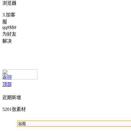
浏览器
3.加客
服
qq#$$#
为好友
解决
返回
顶部
近期新增
5201张素材