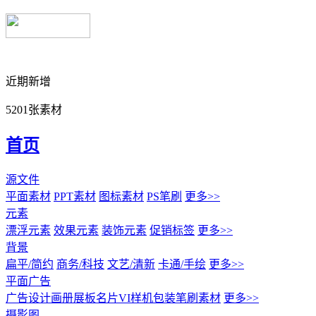
近期新增
5201张素材
首页
源文件
平面素材
PPT素材
图标素材
PS笔刷
更多>>
元素
漂浮元素
效果元素
装饰元素
促销标签
更多>>
背景
扁平/简约
商务/科技
文艺/清新
卡通/手绘
更多>>
平面广告
广告设计
画册展板名片
VI样机包装
笔刷素材
更多>>
摄影图