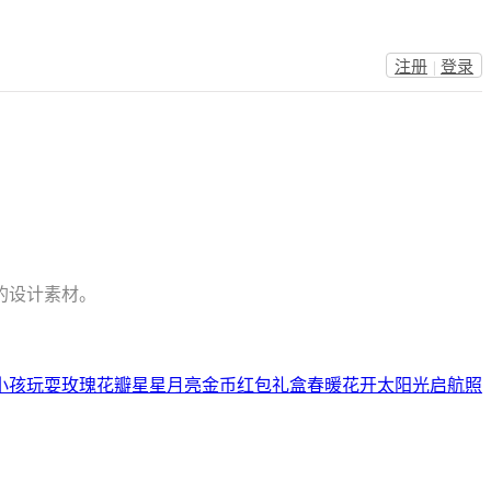
注册
|
登录
的设计素材。
小孩玩耍
玫瑰花瓣
星星月亮
金币
红包
礼盒
春暖花开
太阳光
启航
照