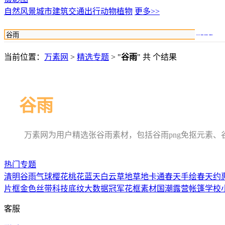
自然风景
城市建筑
交通出行
动物植物
更多>>
搜索
当前位置：
万素网
>
精选专题
> "
谷雨
" 共 个结果
谷雨
万素网为用户精选张谷雨素材，包括谷雨png免抠元素
热门专题
清明
谷雨
气球
樱花
桃花
蓝天白云草地
草地卡通
春天
手绘春天
约
片框
金色丝带
科技底纹
大数据
冠军
花框素材
国潮
露营
帐篷
学校
客服