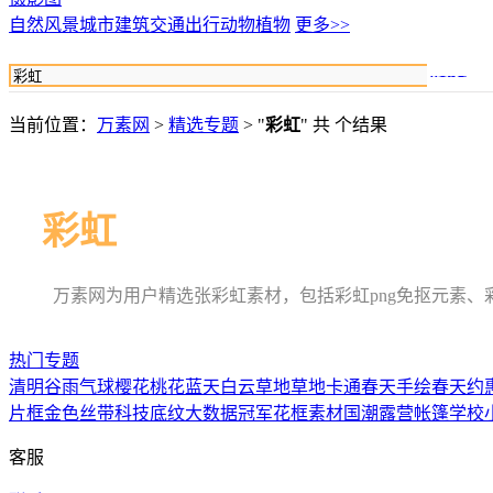
自然风景
城市建筑
交通出行
动物植物
更多>>
搜索
当前位置：
万素网
>
精选专题
> "
彩虹
" 共 个结果
彩虹
万素网为用户精选张彩虹素材，包括彩虹png免抠元素
热门专题
清明
谷雨
气球
樱花
桃花
蓝天白云草地
草地卡通
春天
手绘春天
约
片框
金色丝带
科技底纹
大数据
冠军
花框素材
国潮
露营
帐篷
学校
客服