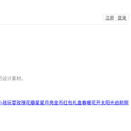
注册
|
登录
的设计素材。
小孩玩耍
玫瑰花瓣
星星月亮
金币
红包
礼盒
春暖花开
太阳光
启航
照