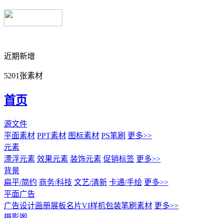
近期新增
5201张素材
首页
源文件
平面素材
PPT素材
图标素材
PS笔刷
更多>>
元素
漂浮元素
效果元素
装饰元素
促销标签
更多>>
背景
扁平/简约
商务/科技
文艺/清新
卡通/手绘
更多>>
平面广告
广告设计
画册展板名片
VI样机包装
笔刷素材
更多>>
摄影图