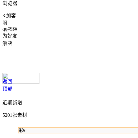
浏览器
3.加客
服
qq#$$#
为好友
解决
返回
顶部
近期新增
5201张素材