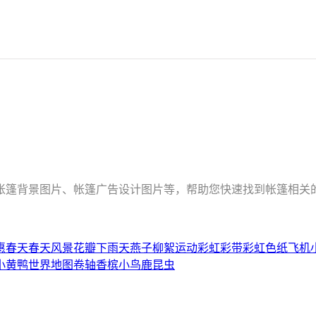
、帐篷背景图片、帐篷广告设计图片等，帮助您快速找到帐篷相关
惠春天
春天风景
花瓣
下雨天
燕子
柳絮
运动
彩虹
彩带
彩虹色
纸飞机
小黄鸭
世界地图
卷轴
香槟
小鸟
鹿
昆虫