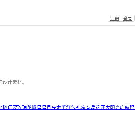
注册
|
登录
的设计素材。
小孩玩耍
玫瑰花瓣
星星月亮
金币
红包
礼盒
春暖花开
太阳光
启航
照