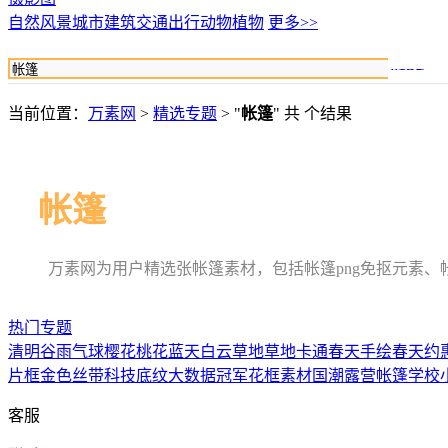
自然风景
城市建筑
交通出行
动物植物
更多>>
搜索
当前位置：
万素网
>
精选专题
> "
帐篷
" 共 个结果
帐篷
万素网为用户精选张帐篷素材，包括帐篷png免抠元素
热门专题
清明
谷雨
气球
樱花
桃花
蓝天白云草地
草地卡通
春天
手绘春天
约
片框
金色丝带
科技底纹
大数据
冠军
花框素材
国潮
露营
帐篷
学校
客服