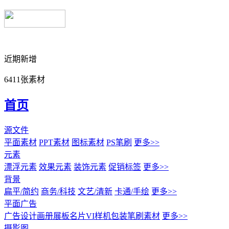
近期新增
6411张素材
首页
源文件
平面素材
PPT素材
图标素材
PS笔刷
更多>>
元素
漂浮元素
效果元素
装饰元素
促销标签
更多>>
背景
扁平/简约
商务/科技
文艺/清新
卡通/手绘
更多>>
平面广告
广告设计
画册展板名片
VI样机包装
笔刷素材
更多>>
摄影图