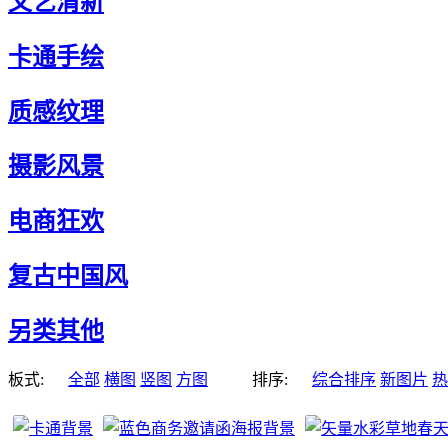
文艺清新
卡通手绘
质感纹理
摄影风景
电商狂欢
复古中国风
另类其他
板式:
全部
横图
竖图
方图
排序:
综合排序
新图片
热