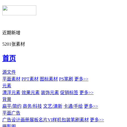
近期新增
5201张素材
首页
源文件
平面素材
PPT素材
图标素材
PS笔刷
更多>>
元素
漂浮元素
效果元素
装饰元素
促销标签
更多>>
背景
扁平/简约
商务/科技
文艺/清新
卡通/手绘
更多>>
平面广告
广告设计
画册展板名片
VI样机包装
笔刷素材
更多>>
摄影图