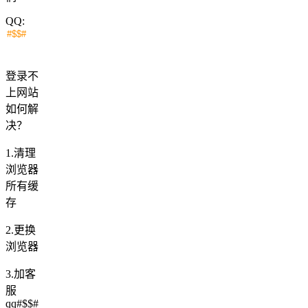
QQ:
登录不
上网站
如何解
决？
1.清理
浏览器
所有缓
存
2.更换
浏览器
3.加客
服
qq#$$#