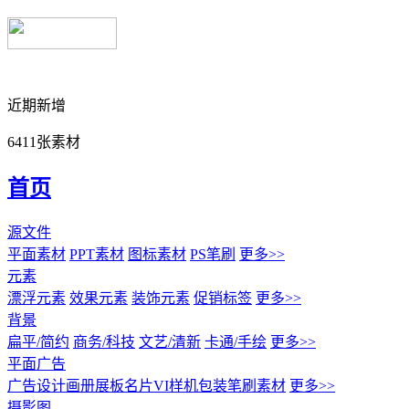
近期新增
6411张素材
首页
源文件
平面素材
PPT素材
图标素材
PS笔刷
更多>>
元素
漂浮元素
效果元素
装饰元素
促销标签
更多>>
背景
扁平/简约
商务/科技
文艺/清新
卡通/手绘
更多>>
平面广告
广告设计
画册展板名片
VI样机包装
笔刷素材
更多>>
摄影图