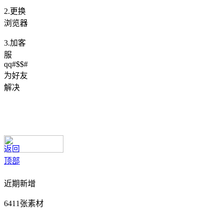
2.更换
浏览器
3.加客
服
qq#$$#
为好友
解决
返回
顶部
近期新增
6411张素材