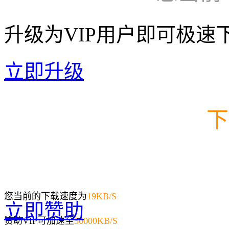
升级为VIP用户即可极速
立即升级
下
您当前的下载速度为
19
KB/S
立即赞助
赞助VIP可加速至
50000KB/S