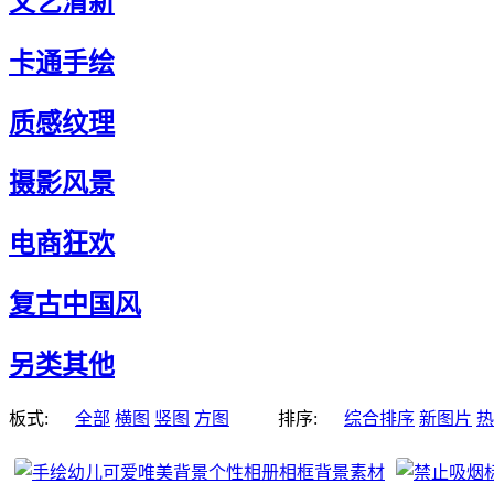
文艺清新
卡通手绘
质感纹理
摄影风景
电商狂欢
复古中国风
另类其他
板式:
全部
横图
竖图
方图
排序:
综合排序
新图片
热