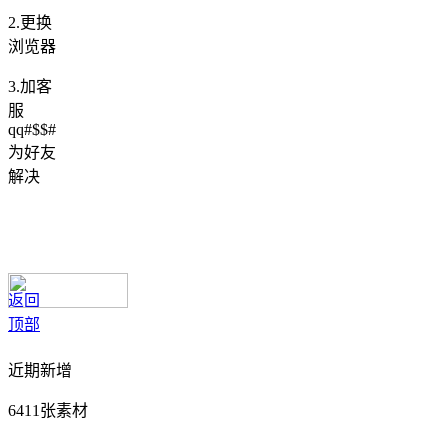
2.更换
浏览器
3.加客
服
qq#$$#
为好友
解决
返回
顶部
近期新增
6411张素材