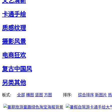
文艺清新
卡通手绘
质感纹理
摄影风景
电商狂欢
复古中国风
另类其他
板式:
全部
横图
竖图
方图
排序:
综合排序
新图片
热