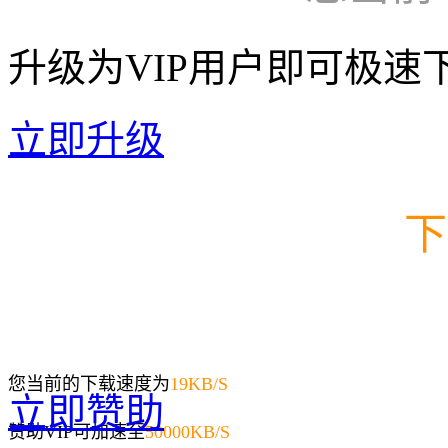
升级为VIP用户即可极速
立即升级
下
您当前的下载速度为
19
KB/S
立即赞助
赞助VIP可加速至
50000KB/S