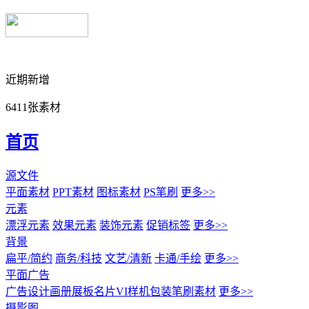
近期新增
6411张素材
首页
源文件
平面素材
PPT素材
图标素材
PS笔刷
更多>>
元素
漂浮元素
效果元素
装饰元素
促销标签
更多>>
背景
扁平/简约
商务/科技
文艺/清新
卡通/手绘
更多>>
平面广告
广告设计
画册展板名片
VI样机包装
笔刷素材
更多>>
摄影图