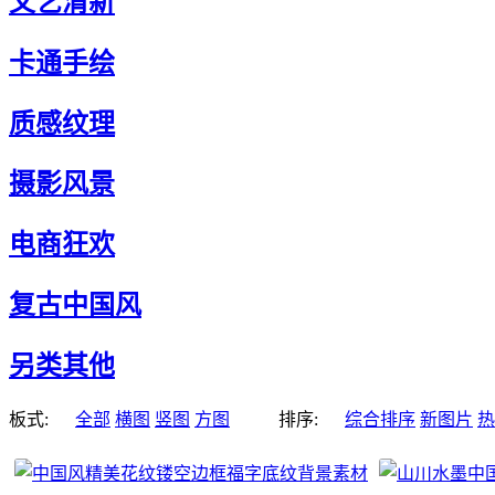
文艺清新
卡通手绘
质感纹理
摄影风景
电商狂欢
复古中国风
另类其他
板式:
全部
横图
竖图
方图
排序:
综合排序
新图片
热