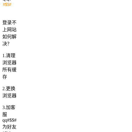
登录不
上网站
如何解
决？
1.清理
浏览器
所有缓
存
2.更换
浏览器
3.加客
服
qq#$$#
为好友