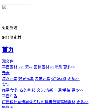
近期新增
6411张素材
首页
源文件
平面素材
PPT素材
图标素材
PS笔刷
更多>>
元素
漂浮元素
效果元素
装饰元素
促销标签
更多>>
背景
扁平/简约
商务/科技
文艺/清新
卡通/手绘
更多>>
平面广告
广告设计
画册展板名片
VI样机包装
笔刷素材
更多>>
摄影图