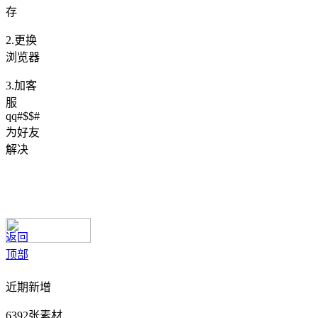
存
2.更换
浏览器
3.加客
服
qq#$$#
为好友
解决
返回
顶部
近期新增
6392张素材