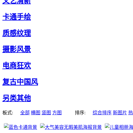
文艺清新
卡通手绘
质感纹理
摄影风景
电商狂欢
复古中国风
另类其他
板式:
全部
横图
竖图
方图
排序:
综合排序
新图片
热