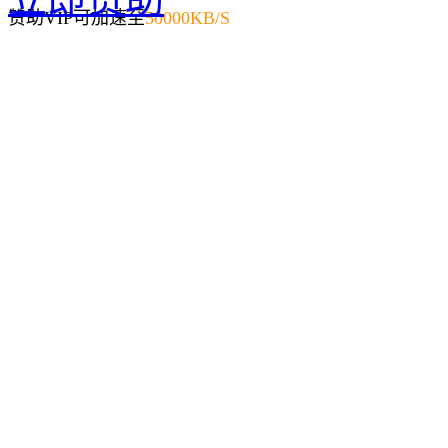
赞助VIP可加速至
50000KB/S