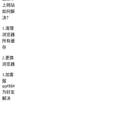
上网站
如何解
决？
1.清理
浏览器
所有缓
存
2.更换
浏览器
3.加客
服
qq#$$#
为好友
解决