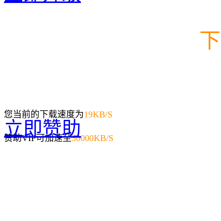
下
您当前的下载速度为
19
KB/S
立即赞助
赞助VIP可加速至
50000KB/S