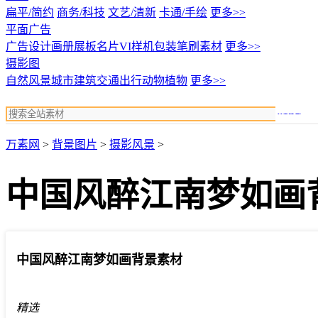
扁平/简约
商务/科技
文艺/清新
卡通/手绘
更多>>
平面广告
广告设计
画册展板名片
VI样机包装
笔刷素材
更多>>
摄影图
自然风景
城市建筑
交通出行
动物植物
更多>>
搜索
万素网
>
背景图片
>
摄影风景
>
中国风醉江南梦如画
中国风醉江南梦如画背景素材
精选