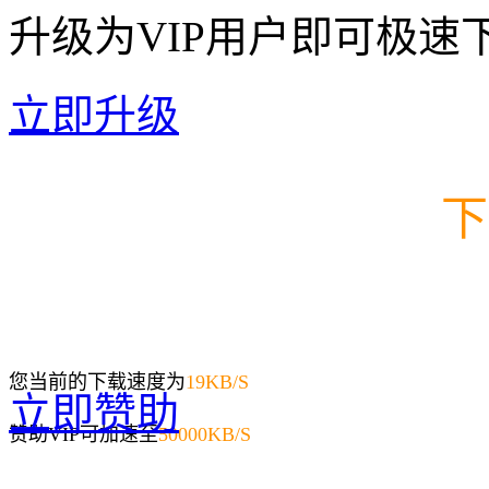
升级为VIP用户即可极速
立即升级
下
您当前的下载速度为
19
KB/S
立即赞助
赞助VIP可加速至
50000KB/S