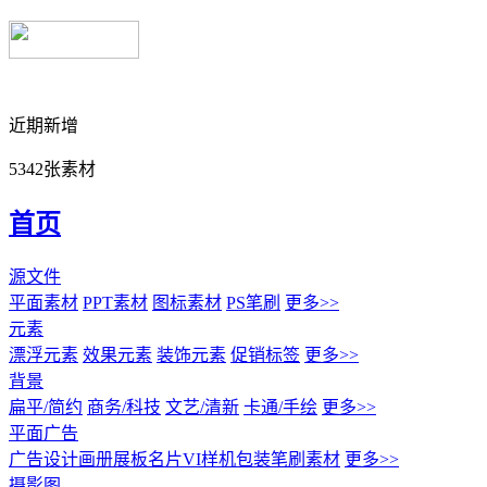
近期新增
5342张素材
首页
源文件
平面素材
PPT素材
图标素材
PS笔刷
更多>>
元素
漂浮元素
效果元素
装饰元素
促销标签
更多>>
背景
扁平/简约
商务/科技
文艺/清新
卡通/手绘
更多>>
平面广告
广告设计
画册展板名片
VI样机包装
笔刷素材
更多>>
摄影图