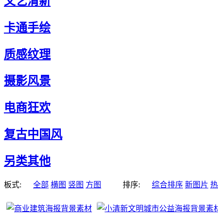
文艺清新
卡通手绘
质感纹理
摄影风景
电商狂欢
复古中国风
另类其他
板式:
全部
横图
竖图
方图
排序:
综合排序
新图片
热