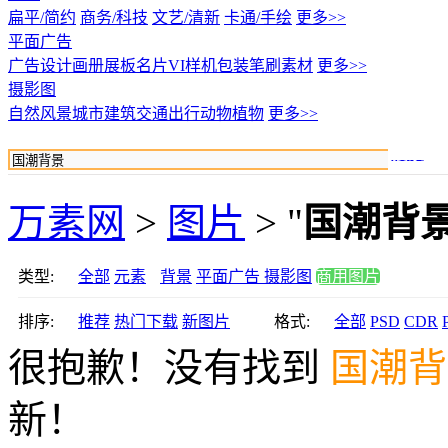
扁平/简约
商务/科技
文艺/清新
卡通/手绘
更多>>
平面广告
广告设计
画册展板名片
VI样机包装
笔刷素材
更多>>
摄影图
自然风景
城市建筑
交通出行
动物植物
更多>>
搜索
万素网
>
图片
> "
国潮背
类型:
全部
元素
背景
平面广告
摄影图
商用图片
排序:
推荐
热门下载
新图片
格式:
全部
PSD
CDR
很抱歉！没有找到
国潮背
新！