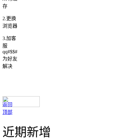
存
2.更换
浏览器
3.加客
服
qq#$$#
为好友
解决
返回
顶部
近期新增