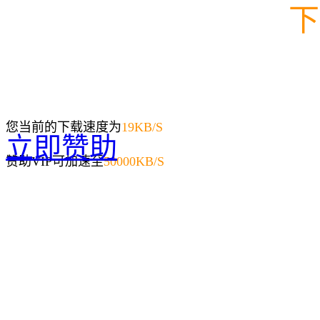
下
您当前的下载速度为
19
KB/S
立即赞助
赞助VIP可加速至
50000KB/S