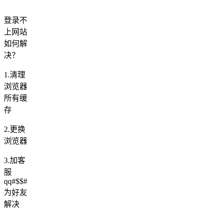
登录不
上网站
如何解
决？
1.清理
浏览器
所有缓
存
2.更换
浏览器
3.加客
服
qq#$$#
为好友
解决