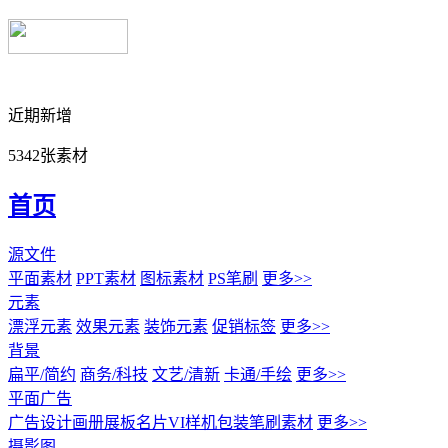
近期新增
5342张素材
首页
源文件
平面素材
PPT素材
图标素材
PS笔刷
更多>>
元素
漂浮元素
效果元素
装饰元素
促销标签
更多>>
背景
扁平/简约
商务/科技
文艺/清新
卡通/手绘
更多>>
平面广告
广告设计
画册展板名片
VI样机包装
笔刷素材
更多>>
摄影图