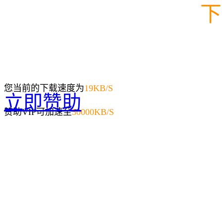
下
您当前的下载速度为
19
KB/S
立即赞助
赞助VIP可加速至
50000KB/S