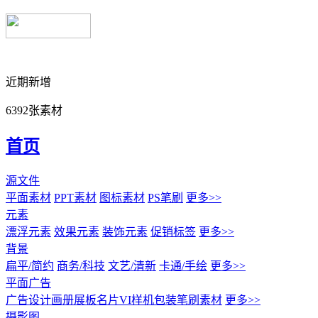
近期新增
6392张素材
首页
源文件
平面素材
PPT素材
图标素材
PS笔刷
更多>>
元素
漂浮元素
效果元素
装饰元素
促销标签
更多>>
背景
扁平/简约
商务/科技
文艺/清新
卡通/手绘
更多>>
平面广告
广告设计
画册展板名片
VI样机包装
笔刷素材
更多>>
摄影图