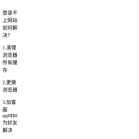
登录不
上网站
如何解
决？
1.清理
浏览器
所有缓
存
2.更换
浏览器
3.加客
服
qq#$$#
为好友
解决