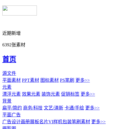
近期新增
6392张素材
首页
源文件
平面素材
PPT素材
图标素材
PS笔刷
更多>>
元素
漂浮元素
效果元素
装饰元素
促销标签
更多>>
背景
扁平/简约
商务/科技
文艺/清新
卡通/手绘
更多>>
平面广告
广告设计
画册展板名片
VI样机包装
笔刷素材
更多>>
摄影图