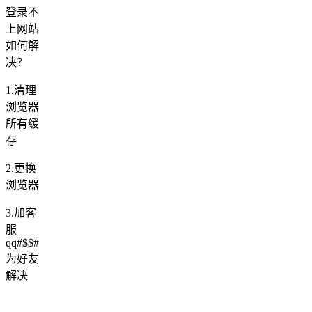
登录不
上网站
如何解
决？
1.清理
浏览器
所有缓
存
2.更换
浏览器
3.加客
服
qq#$$#
为好友
解决