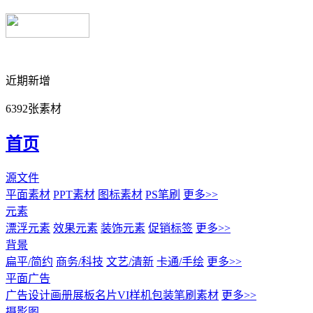
近期新增
6392张素材
首页
源文件
平面素材
PPT素材
图标素材
PS笔刷
更多>>
元素
漂浮元素
效果元素
装饰元素
促销标签
更多>>
背景
扁平/简约
商务/科技
文艺/清新
卡通/手绘
更多>>
平面广告
广告设计
画册展板名片
VI样机包装
笔刷素材
更多>>
摄影图