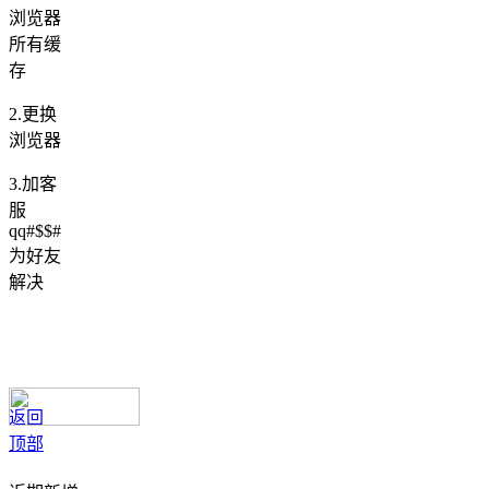
浏览器
所有缓
存
2.更换
浏览器
3.加客
服
qq#$$#
为好友
解决
返回
顶部