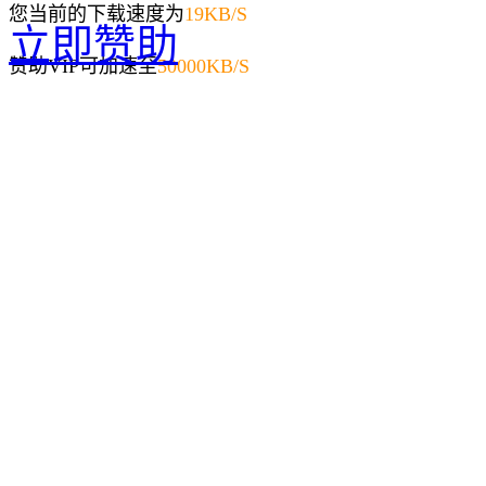
您当前的下载速度为
19
KB/S
立即赞助
赞助VIP可加速至
50000KB/S