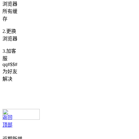
浏览器
所有缓
存
2.更换
浏览器
3.加客
服
qq#$$#
为好友
解决
返回
顶部
近期新增