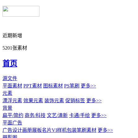
近期新增
5201张素材
首页
源文件
平面素材
PPT素材
图标素材
PS笔刷
更多>>
元素
漂浮元素
效果元素
装饰元素
促销标签
更多>>
背景
扁平/简约
商务/科技
文艺/清新
卡通/手绘
更多>>
平面广告
广告设计
画册展板名片
VI样机包装
笔刷素材
更多>>
摄影图