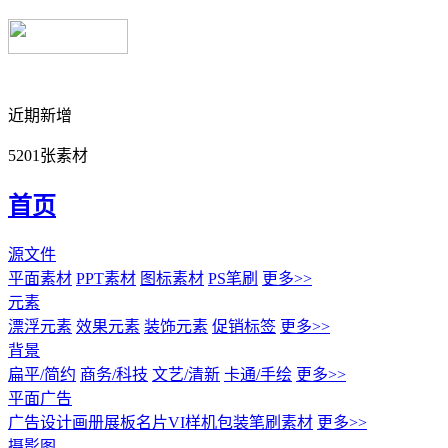
近期新增
5201张素材
首页
源文件
平面素材
PPT素材
图标素材
PS笔刷
更多>>
元素
漂浮元素
效果元素
装饰元素
促销标签
更多>>
背景
扁平/简约
商务/科技
文艺/清新
卡通/手绘
更多>>
平面广告
广告设计
画册展板名片
VI样机包装
笔刷素材
更多>>
摄影图