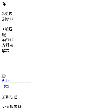
存
2.更换
浏览器
3.加客
服
qq#$$#
为好友
解决
返回
顶部
近期新增
5201张素材