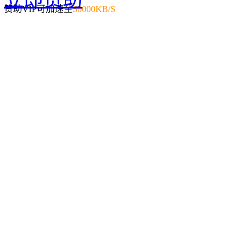
赞助VIP可加速至
50000KB/S