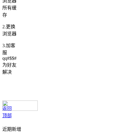
浏览器
所有缓
存
2.更换
浏览器
3.加客
服
qq#$$#
为好友
解决
返回
顶部
近期新增