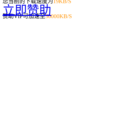
您当前的下载速度为
19
KB/S
立即赞助
赞助VIP可加速至
50000KB/S