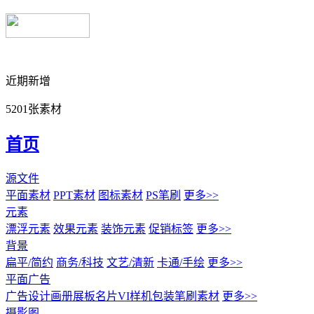
近期新增
5201张素材
首页
源文件
平面素材
PPT素材
图标素材
PS笔刷
更多>>
元素
漂浮元素
效果元素
装饰元素
促销标签
更多>>
背景
扁平/简约
商务/科技
文艺/清新
卡通/手绘
更多>>
平面广告
广告设计
画册展板名片
VI样机包装
笔刷素材
更多>>
摄影图