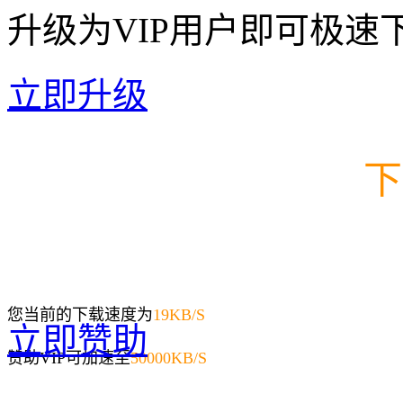
升级为VIP用户即可极速
立即升级
下
您当前的下载速度为
19
KB/S
立即赞助
赞助VIP可加速至
50000KB/S