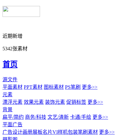
近期新增
5342张素材
首页
源文件
平面素材
PPT素材
图标素材
PS笔刷
更多>>
元素
漂浮元素
效果元素
装饰元素
促销标签
更多>>
背景
扁平/简约
商务/科技
文艺/清新
卡通/手绘
更多>>
平面广告
广告设计
画册展板名片
VI样机包装
笔刷素材
更多>>
摄影图