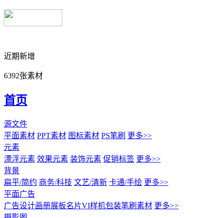
近期新增
6392张素材
首页
源文件
平面素材
PPT素材
图标素材
PS笔刷
更多>>
元素
漂浮元素
效果元素
装饰元素
促销标签
更多>>
背景
扁平/简约
商务/科技
文艺/清新
卡通/手绘
更多>>
平面广告
广告设计
画册展板名片
VI样机包装
笔刷素材
更多>>
摄影图