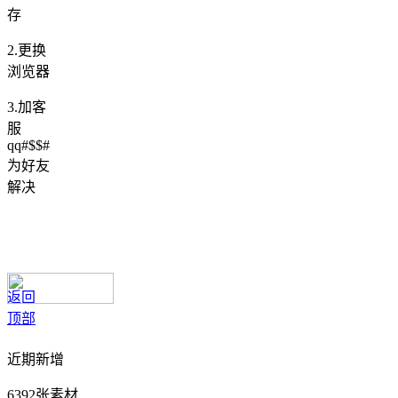
存
2.更换
浏览器
3.加客
服
qq#$$#
为好友
解决
返回
顶部
近期新增
6392张素材