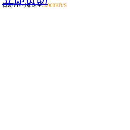
赞助VIP可加速至
50000KB/S