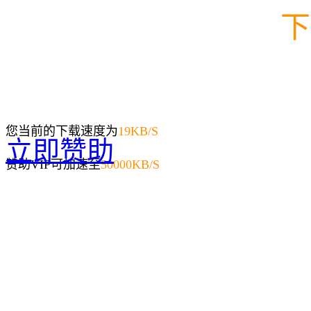
下
您当前的下载速度为
19
KB/S
立即赞助
赞助VIP可加速至
50000KB/S