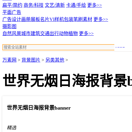
扁平/简约
商务/科技
文艺/清新
卡通/手绘
更多>>
平面广告
广告设计
画册展板名片
VI样机包装
笔刷素材
更多>>
摄影图
自然风景
城市建筑
交通出行
动物植物
更多>>
搜索
万素网
>
背景图片
>
另类其他
>
世界无烟日海报背景ba
世界无烟日海报背景banner
精选