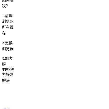
如何解
决？
1.清理
浏览器
所有缓
存
2.更换
浏览器
3.加客
服
qq#$$#
为好友
解决