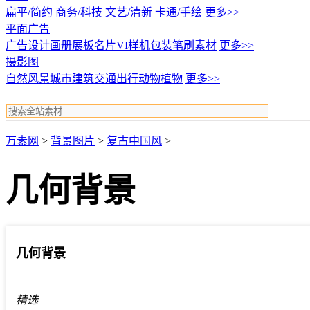
扁平/简约
商务/科技
文艺/清新
卡通/手绘
更多>>
平面广告
广告设计
画册展板名片
VI样机包装
笔刷素材
更多>>
摄影图
自然风景
城市建筑
交通出行
动物植物
更多>>
搜索
万素网
>
背景图片
>
复古中国风
>
几何背景
几何背景
精选