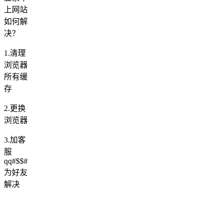
上网站
如何解
决？
1.清理
浏览器
所有缓
存
2.更换
浏览器
3.加客
服
qq#$$#
为好友
解决