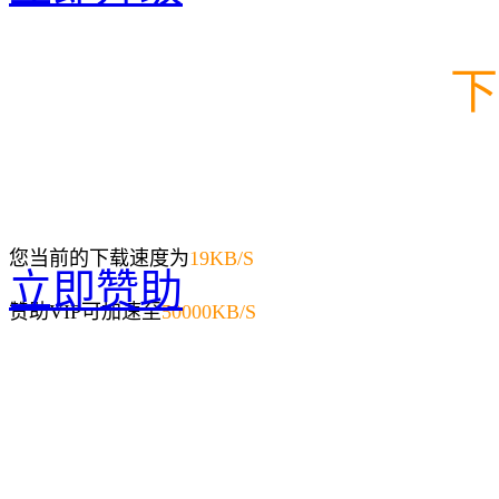
下
您当前的下载速度为
19
KB/S
立即赞助
赞助VIP可加速至
50000KB/S