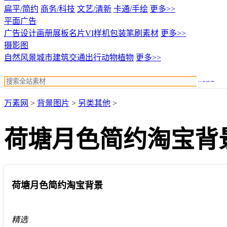
扁平/简约
商务/科技
文艺/清新
卡通/手绘
更多>>
平面广告
广告设计
画册展板名片
VI样机包装
笔刷素材
更多>>
摄影图
自然风景
城市建筑
交通出行
动物植物
更多>>
搜索
万素网
>
背景图片
>
另类其他
>
荷塘月色简约淘宝背
荷塘月色简约淘宝背景
精选