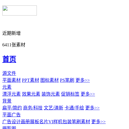
近期新增
6411张素材
首页
源文件
平面素材
PPT素材
图标素材
PS笔刷
更多>>
元素
漂浮元素
效果元素
装饰元素
促销标签
更多>>
背景
扁平/简约
商务/科技
文艺/清新
卡通/手绘
更多>>
平面广告
广告设计
画册展板名片
VI样机包装
笔刷素材
更多>>
摄影图