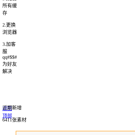
所有缓
存
2.更换
浏览器
3.加客
服
qq#$$#
为好友
解决
近期新增
返回
顶部
6411张素材