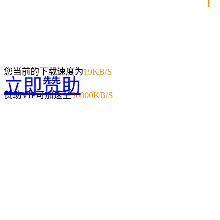
您当前的下载速度为
19
KB/S
立即赞助
赞助VIP可加速至
50000KB/S