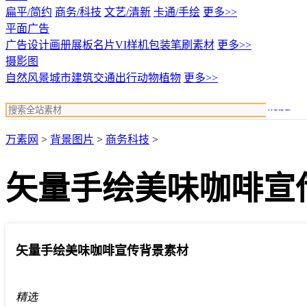
扁平/简约
商务/科技
文艺/清新
卡通/手绘
更多>>
平面广告
广告设计
画册展板名片
VI样机包装
笔刷素材
更多>>
摄影图
自然风景
城市建筑
交通出行
动物植物
更多>>
搜索
万素网
>
背景图片
>
商务科技
>
矢量手绘美味咖啡宣
矢量手绘美味咖啡宣传背景素材
精选