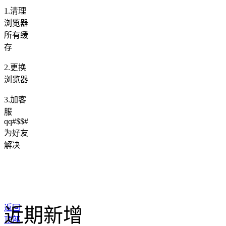
1.清理
浏览器
所有缓
存
2.更换
浏览器
3.加客
服
qq#$$#
为好友
解决
返回
近期新增
顶部