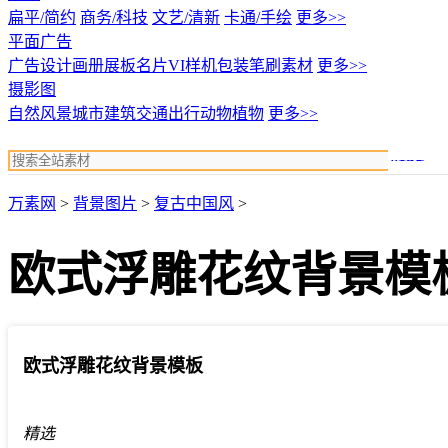
扁平/简约
商务/科技
文艺/清新
卡通/手绘
更多>>
平面广告
广告设计
画册展板名片
VI样机包装
笔刷素材
更多>>
摄影图
自然风景
城市建筑
交通出行
动物植物
更多>>
搜索
万素网
>
背景图片
>
复古中国风
>
欧式浮雕花纹背景模
欧式浮雕花纹背景模板
精选