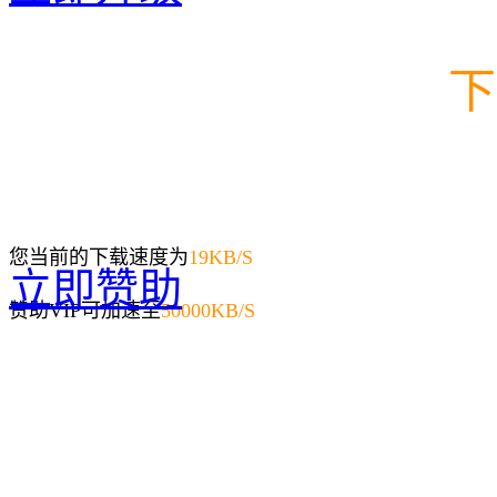
下
您当前的下载速度为
19
KB/S
立即赞助
赞助VIP可加速至
50000KB/S