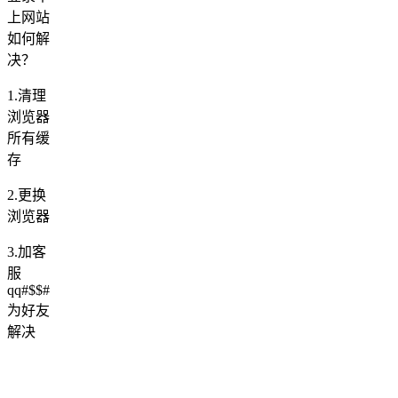
上网站
如何解
决？
1.清理
浏览器
所有缓
存
2.更换
浏览器
3.加客
服
qq#$$#
为好友
解决