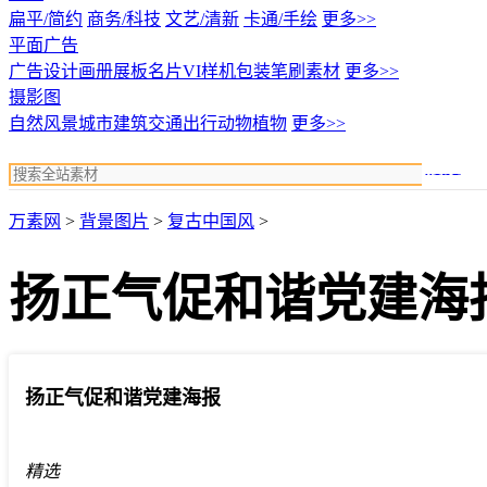
扁平/简约
商务/科技
文艺/清新
卡通/手绘
更多>>
平面广告
广告设计
画册展板名片
VI样机包装
笔刷素材
更多>>
摄影图
自然风景
城市建筑
交通出行
动物植物
更多>>
搜索
万素网
>
背景图片
>
复古中国风
>
扬正气促和谐党建海
扬正气促和谐党建海报
精选