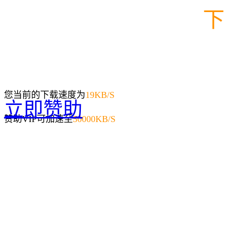
下
您当前的下载速度为
19
KB/S
立即赞助
赞助VIP可加速至
50000KB/S