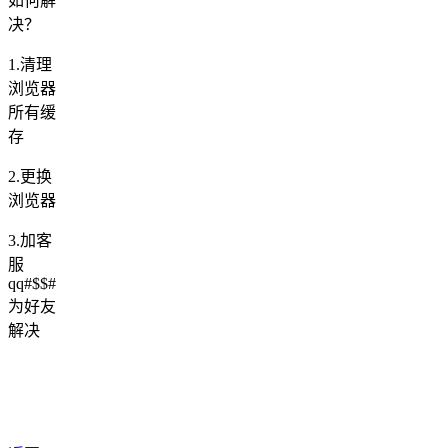
如何解
决？
1.清理
浏览器
所有缓
存
2.更换
浏览器
3.加客
服
qq#$$#
为好友
解决