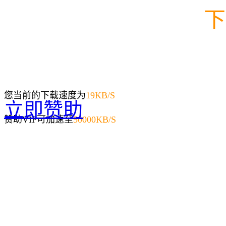
下
您当前的下载速度为
19
KB/S
立即赞助
赞助VIP可加速至
50000KB/S