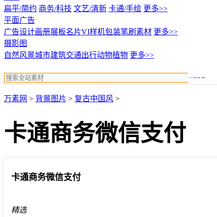
扁平/简约
商务/科技
文艺/清新
卡通/手绘
更多>>
平面广告
广告设计
画册展板名片
VI样机包装
笔刷素材
更多>>
摄影图
自然风景
城市建筑
交通出行
动物植物
更多>>
搜索
万素网
>
背景图片
>
复古中国风
>
卡通商务微信支付
卡通商务微信支付
精选