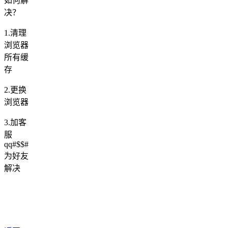
如何解
决？
1.清理
浏览器
所有缓
存
2.更换
浏览器
3.加客
服
qq#$$#
为好友
解决