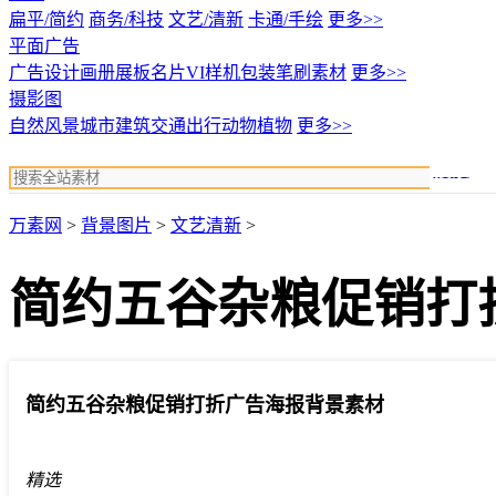
扁平/简约
商务/科技
文艺/清新
卡通/手绘
更多>>
平面广告
广告设计
画册展板名片
VI样机包装
笔刷素材
更多>>
摄影图
自然风景
城市建筑
交通出行
动物植物
更多>>
搜索
万素网
>
背景图片
>
文艺清新
>
简约五谷杂粮促销打
简约五谷杂粮促销打折广告海报背景素材
精选