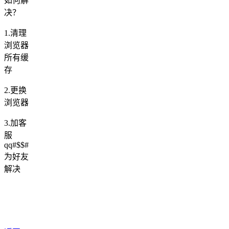
如何解
决？
1.清理
浏览器
所有缓
存
2.更换
浏览器
3.加客
服
qq#$$#
为好友
解决