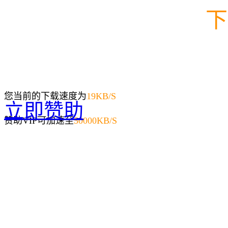
下
您当前的下载速度为
19
KB/S
立即赞助
赞助VIP可加速至
50000KB/S