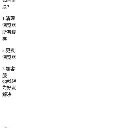
如何解
决？
1.清理
浏览器
所有缓
存
2.更换
浏览器
3.加客
服
qq#$$#
为好友
解决