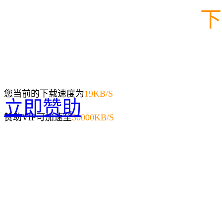
下
您当前的下载速度为
19
KB/S
立即赞助
赞助VIP可加速至
50000KB/S