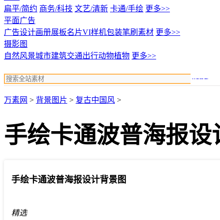
扁平/简约
商务/科技
文艺/清新
卡通/手绘
更多>>
平面广告
广告设计
画册展板名片
VI样机包装
笔刷素材
更多>>
摄影图
自然风景
城市建筑
交通出行
动物植物
更多>>
搜索
万素网
>
背景图片
>
复古中国风
>
手绘卡通波普海报设
手绘卡通波普海报设计背景图
精选