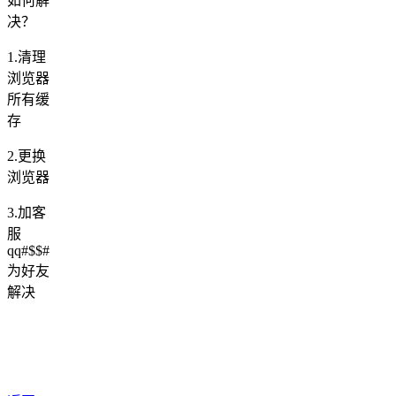
如何解
决？
1.清理
浏览器
所有缓
存
2.更换
浏览器
3.加客
服
qq#$$#
为好友
解决