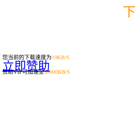
下
您当前的下载速度为
19
KB/S
立即赞助
赞助VIP可加速至
50000KB/S