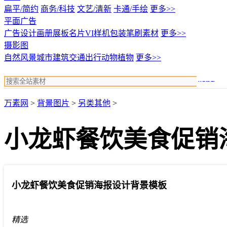
扁平/简约
商务/科技
文艺/清新
卡通/手绘
更多>>
平面广告
广告设计
画册展板名片
VI样机包装
笔刷素材
更多>>
摄影图
自然风景
城市建筑
交通出行
动物植物
更多>>
搜索
万素网
>
背景图片
>
另类其他
>
小龙虾餐饮美食促销
小龙虾餐饮美食促销海报设计背景模板
精选