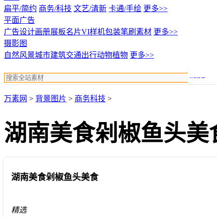
扁平/简约
商务/科技
文艺/清新
卡通/手绘
更多>>
平面广告
广告设计
画册展板名片
VI样机包装
笔刷素材
更多>>
摄影图
自然风景
城市建筑
交通出行
动物植物
更多>>
搜索
万素网
>
背景图片
>
商务科技
>
湖南美食剁椒鱼头美
湖南美食剁椒鱼头美食
精选