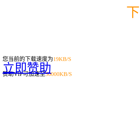
下
您当前的下载速度为
19
KB/S
立即赞助
赞助VIP可加速至
50000KB/S