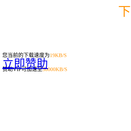
下
您当前的下载速度为
19
KB/S
立即赞助
赞助VIP可加速至
50000KB/S