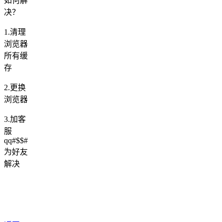
如何解
决？
1.清理
浏览器
所有缓
存
2.更换
浏览器
3.加客
服
qq#$$#
为好友
解决