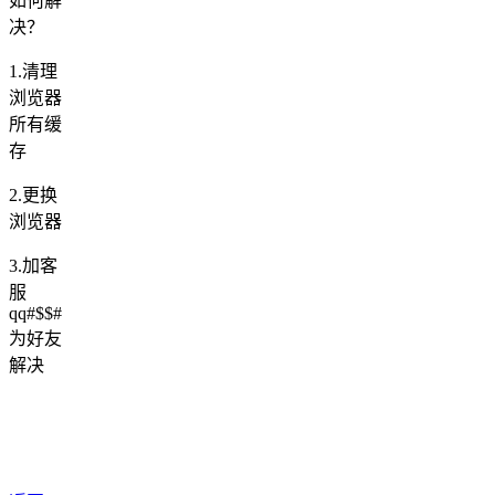
如何解
决？
1.清理
浏览器
所有缓
存
2.更换
浏览器
3.加客
服
qq#$$#
为好友
解决