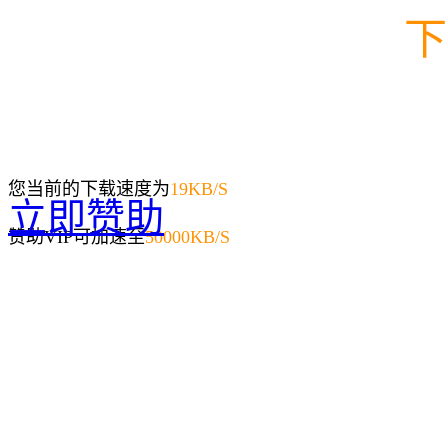
下
您当前的下载速度为
19
KB/S
立即赞助
赞助VIP可加速至
50000KB/S