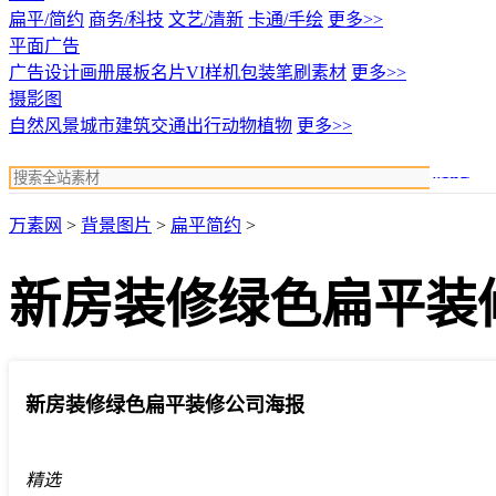
扁平/简约
商务/科技
文艺/清新
卡通/手绘
更多>>
平面广告
广告设计
画册展板名片
VI样机包装
笔刷素材
更多>>
摄影图
自然风景
城市建筑
交通出行
动物植物
更多>>
搜索
万素网
>
背景图片
>
扁平简约
>
新房装修绿色扁平装
新房装修绿色扁平装修公司海报
精选