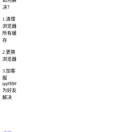
如何解
决？
1.清理
浏览器
所有缓
存
2.更换
浏览器
3.加客
服
qq#$$#
为好友
解决