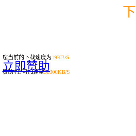
下
您当前的下载速度为
19
KB/S
立即赞助
赞助VIP可加速至
50000KB/S