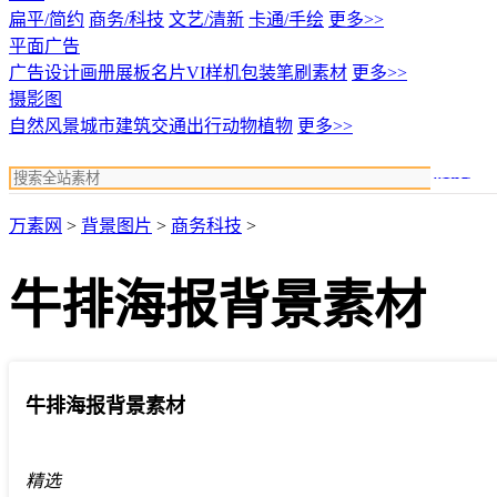
扁平/简约
商务/科技
文艺/清新
卡通/手绘
更多>>
平面广告
广告设计
画册展板名片
VI样机包装
笔刷素材
更多>>
摄影图
自然风景
城市建筑
交通出行
动物植物
更多>>
搜索
万素网
>
背景图片
>
商务科技
>
牛排海报背景素材
牛排海报背景素材
精选