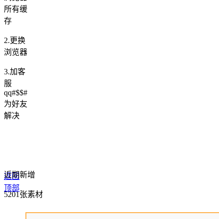
所有缓
存
2.更换
浏览器
3.加客
服
qq#$$#
为好友
解决
近期新增
返回
顶部
5201张素材