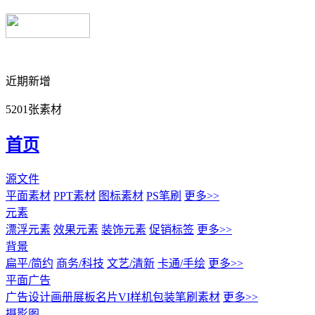
近期新增
5201张素材
首页
源文件
平面素材
PPT素材
图标素材
PS笔刷
更多>>
元素
漂浮元素
效果元素
装饰元素
促销标签
更多>>
背景
扁平/简约
商务/科技
文艺/清新
卡通/手绘
更多>>
平面广告
广告设计
画册展板名片
VI样机包装
笔刷素材
更多>>
摄影图