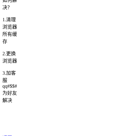
如何解
决？
1.清理
浏览器
所有缓
存
2.更换
浏览器
3.加客
服
qq#$$#
为好友
解决