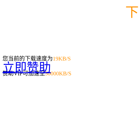
下
您当前的下载速度为
19
KB/S
立即赞助
赞助VIP可加速至
50000KB/S