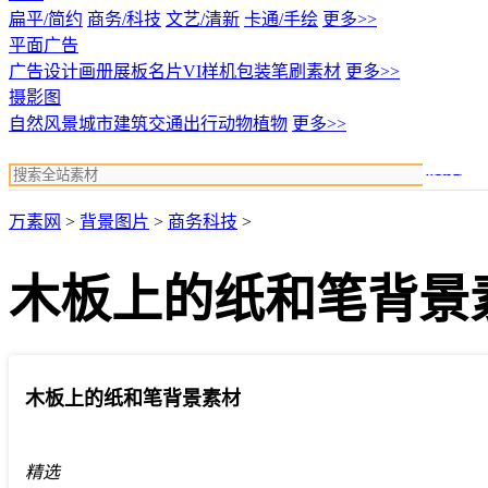
扁平/简约
商务/科技
文艺/清新
卡通/手绘
更多>>
平面广告
广告设计
画册展板名片
VI样机包装
笔刷素材
更多>>
摄影图
自然风景
城市建筑
交通出行
动物植物
更多>>
搜索
万素网
>
背景图片
>
商务科技
>
木板上的纸和笔背景
木板上的纸和笔背景素材
精选