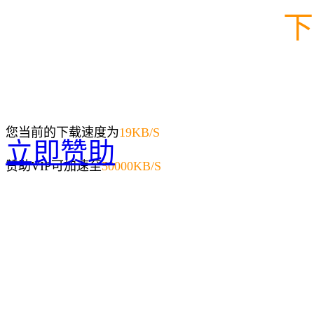
下
您当前的下载速度为
19
KB/S
立即赞助
赞助VIP可加速至
50000KB/S