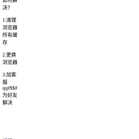
如何解
决？
1.清理
浏览器
所有缓
存
2.更换
浏览器
3.加客
服
qq#$$#
为好友
解决