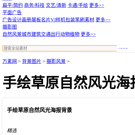
扁平/简约
商务/科技
文艺/清新
卡通/手绘
更多>>
平面广告
广告设计
画册展板名片
VI样机包装
笔刷素材
更多>>
摄影图
自然风景
城市建筑
交通出行
动物植物
更多>>
搜索
万素网
>
背景图片
>
摄影风景
>
手绘草原自然风光海
手绘草原自然风光海报背景
精选