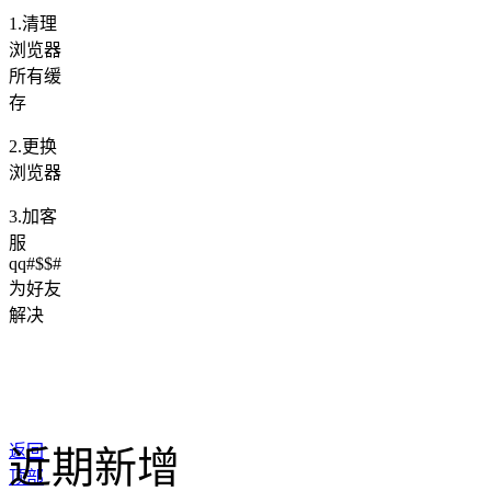
1.清理
浏览器
所有缓
存
2.更换
浏览器
3.加客
服
qq#$$#
为好友
解决
返回
近期新增
顶部