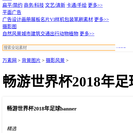
扁平/简约
商务/科技
文艺/清新
卡通/手绘
更多>>
平面广告
广告设计
画册展板名片
VI样机包装
笔刷素材
更多>>
摄影图
自然风景
城市建筑
交通出行
动物植物
更多>>
搜索
万素网
>
背景图片
>
摄影风景
>
畅游世界杯2018年足球
畅游世界杯2018年足球banner
精选