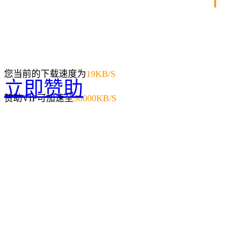
您当前的下载速度为
19
KB/S
立即赞助
赞助VIP可加速至
50000KB/S