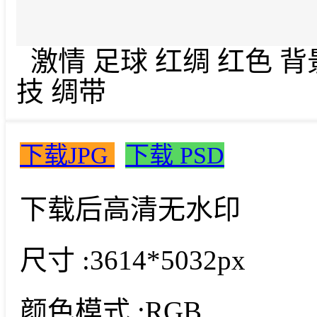
激情 足球 红绸 红色 背
技 绸带
下载JPG
下载 PSD
下载后高清无水印
尺寸 :
3614*5032px
颜色模式 :
RGB