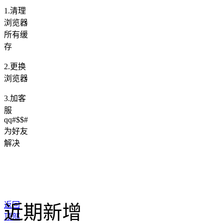
1.清理
浏览器
所有缓
存
2.更换
浏览器
3.加客
服
qq#$$#
为好友
解决
返回
近期新增
顶部