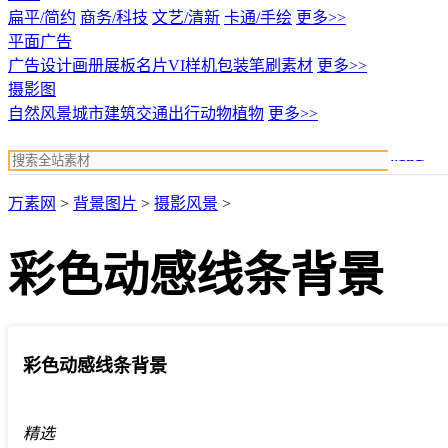
扁平/简约
商务/科技
文艺/清新
卡通/手绘
更多>>
平面广告
广告设计
画册展板名片
VI样机包装
笔刷素材
更多>>
摄影图
自然风景
城市建筑
交通出行
动物植物
更多>>
搜索
万素网
>
背景图片
>
摄影风景
>
彩色动感线条背景
彩色动感线条背景
精选