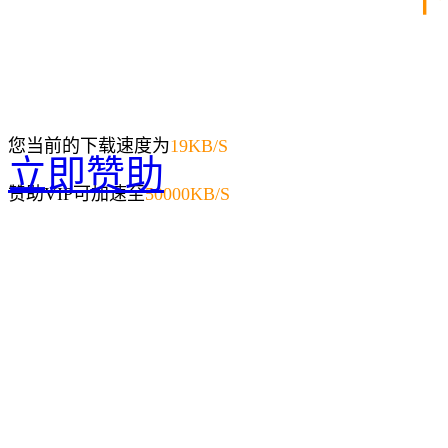
您当前的下载速度为
19
KB/S
立即赞助
赞助VIP可加速至
50000KB/S